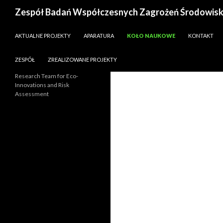
Szukaj
Zespół Badań Współczesnych Zagrożeń Środowis
PRZESKOCZ DO TREŚCI
AKTUALNE PROJEKTY
APARATURA
KOŁO NAUKOWE
KONTAKT
ZESPÓŁ
ZREALIZOWANE PROJEKTY
Research Team for Eco-
Innovations and Risk
Assessment