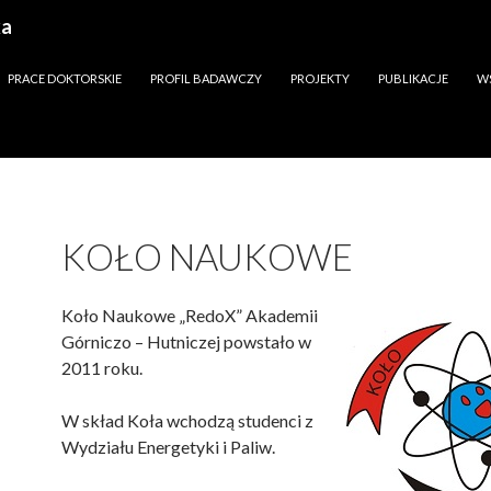
ka
PRACE DOKTORSKIE
PROFIL BADAWCZY
PROJEKTY
PUBLIKACJE
W
KOŁO NAUKOWE
Koło Naukowe „RedoX” Akademii
Górniczo – Hutniczej powstało w
2011 roku.
W skład Koła wchodzą studenci z
Wydziału Energetyki i Paliw.