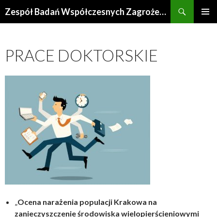
Szukaj
Zespół Badań Współczesnych Zagrożeń Środowiska
PRZESKOCZ
MENU
DO
GŁÓWN
TREŚCI
PRACE DOKTORSKIE
„
Ocena narażenia populacji Krakowa na
zanieczyszczenie środowiska wielopierścieniowymi