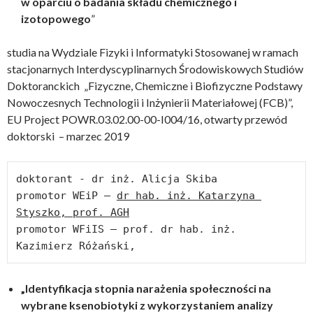
w oparciu o badania składu chemicznego i
izotopowego
”
studia na Wydziale Fizyki i Informatyki Stosowanej w ramach
stacjonarnych Interdyscyplinarnych Środowiskowych Studiów
Doktoranckich „Fizyczne, Chemiczne i Biofizyczne Podstawy
Nowoczesnych Technologii i Inżynierii Materiałowej (FCB)”,
EU Project POWR.03.02.00-00-I004/16, otwarty przewód
doktorski – marzec 2019
doktorant - dr inż. Alicja Skiba

promotor WEiP – 
dr hab. inż. 
Katarzyna 
Styszko, prof. AGH
promotor WFiIS – prof. dr hab. inż. 
Kazimierz Różański,
„Identyfikacja stopnia narażenia społeczności na
wybrane ksenobiotyki z wykorzystaniem analizy